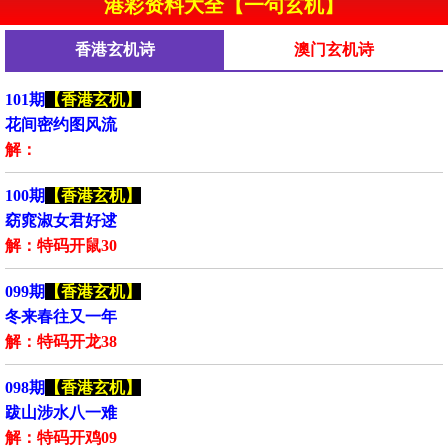
港彩资料大全【一句玄机】
香港玄机诗
澳门玄机诗
101期
【香港玄机】
花间密约图风流
解：
100期
【香港玄机】
窈窕淑女君好逑
解：特码开鼠30
099期
【香港玄机】
冬来春往又一年
解：特码开龙38
098期
【香港玄机】
跋山涉水八一难
解：特码开鸡09