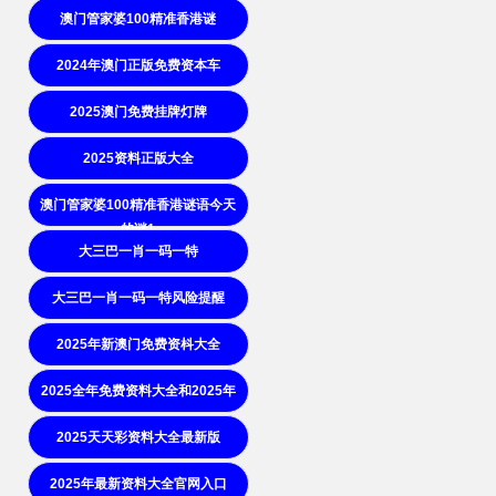
澳门管家婆100精准香港谜
2024年澳门正版免费资本车
2025澳门免费挂牌灯牌
2025资料正版大全
澳门管家婆100精准香港谜语今天
的谜1
大三巴一肖一码一特
大三巴一肖一码一特风险提醒
2025年新澳门免费资枓大全
2025全年免费资料大全和2025年
2025天天彩资料大全最新版
2025年最新资料大全官网入口