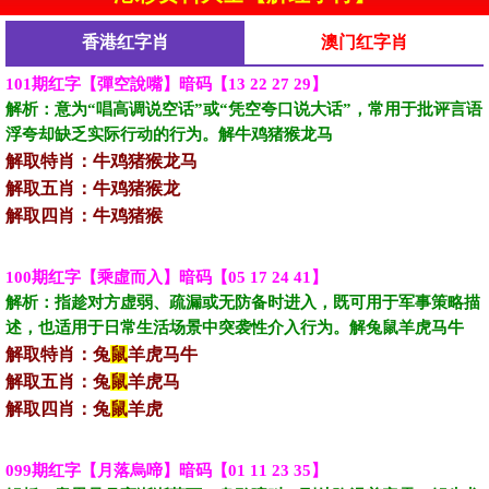
香港红字肖
澳门红字肖
101期红字【彈空說嘴】暗码【13 22 27 29】
解析：意为“唱高调说空话”或“凭空夸口说大话”，常用于批评言语
浮夸却缺乏实际行动的行为。解牛鸡猪猴龙马
解取特肖：牛鸡猪猴龙马
解取五肖：牛鸡猪猴龙
解取四肖：牛鸡猪猴
100期红字【乘虛而入】暗码【05 17 24 41】
解析：指趁对方虚弱、疏漏或无防备时进入，既可用于军事策略描
述，也适用于日常生活场景中突袭性介入行为。解兔鼠羊虎马牛
解取特肖：兔
鼠
羊虎马牛
解取五肖：兔
鼠
羊虎马
解取四肖：兔
鼠
羊虎
099期红字【月落烏啼】暗码【01 11 23 35】