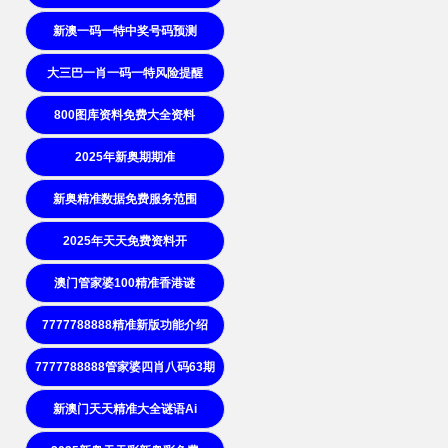
新澳一码一特中奖号码预测
大三巴一肖一码一特风险提醒
800图库资料免费大全资料
2025年新奥期期准
新奥精准数据免费服务范围
2025年天天免费资料开
澳门管家婆100精准香港谜
7777788888精准新版功能介绍
7777788888管家婆四肖八码63期
新澳门天天精准大全谜语Ai