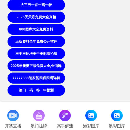
大三巴一肖一码一特
2025天天彩免费大全真相
800图库大全免费资料
正版资料全年免费公开软件
王中王论坛王中王彩票论坛
2025年新奥正版免费大全,全面释
义
77777888管家婆四肖四码详解
澳门一码一特一中预测
开奖直播
澳门挂牌
高手解迷
港彩图库
澳彩图库