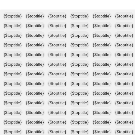
{$toptitle}
{$toptitle}
{$toptitle}
{$toptitle}
{$toptitle}
{$toptitle}
{$toptitle}
{$toptitle}
{$toptitle}
{$toptitle}
{$toptitle}
{$toptitle}
{$toptitle}
{$toptitle}
{$toptitle}
{$toptitle}
{$toptitle}
{$toptitle}
{$toptitle}
{$toptitle}
{$toptitle}
{$toptitle}
{$toptitle}
{$toptitle}
{$toptitle}
{$toptitle}
{$toptitle}
{$toptitle}
{$toptitle}
{$toptitle}
{$toptitle}
{$toptitle}
{$toptitle}
{$toptitle}
{$toptitle}
{$toptitle}
{$toptitle}
{$toptitle}
{$toptitle}
{$toptitle}
{$toptitle}
{$toptitle}
{$toptitle}
{$toptitle}
{$toptitle}
{$toptitle}
{$toptitle}
{$toptitle}
{$toptitle}
{$toptitle}
{$toptitle}
{$toptitle}
{$toptitle}
{$toptitle}
{$toptitle}
{$toptitle}
{$toptitle}
{$toptitle}
{$toptitle}
{$toptitle}
{$toptitle}
{$toptitle}
{$toptitle}
{$toptitle}
{$toptitle}
{$toptitle}
{$toptitle}
{$toptitle}
{$toptitle}
{$toptitle}
{$toptitle}
{$toptitle}
{$toptitle}
{$toptitle}
{$toptitle}
{$toptitle}
{$toptitle}
{$toptitle}